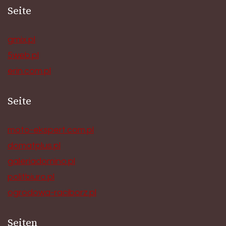
Seite
gmix.pl
5web.pl
erin.com.pl
Seite
moto-ekspert.com.pl
domatplus.pl
galeriadomino.pl
politbiuro.pl
ogrodowa-raciborz.pl
Seiten