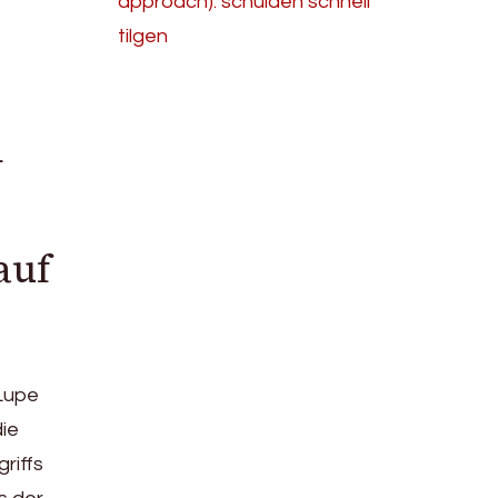
approach): schulden schnell
tilgen
n
auf
 Lupe
die
riffs