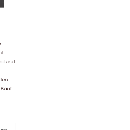
e
ht
and und
 den
 Kauf
.
 von