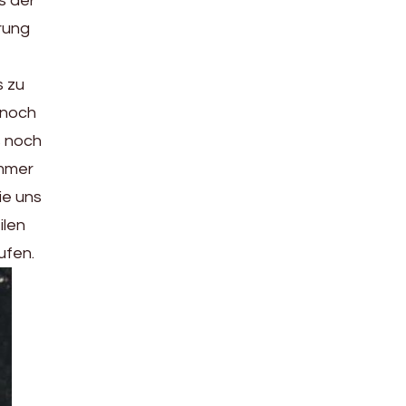
s der
rung
b
s zu
 noch
s noch
immer
ie uns
ilen
ufen.